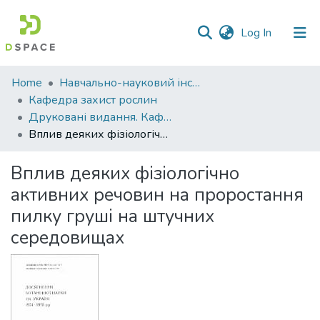
(current)
Log In
Communities
Home
Навчально-науковий інститут агротехнологій, селекції та екології
&
Кафедра захист рослин
Collections
Друковані видання. Кафедра захист рослин
Вплив деяких фізіологічно активних речовин на проростання пилку груші на штучних середовищах
All of DSpace
Вплив деяких фізіологічно
Statistics
активних речовин на проростання
пилку груші на штучних
середовищах