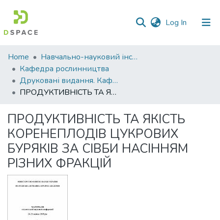
(current)
Log In
Communities
Home
Навчально-науковий інститут агротехнологій, селекції та екології
&
Кафедра рослинництва
Collections
Друковані видання. Кафедра рослинництва
ПРОДУКТИВНІСТЬ ТА ЯКІСТЬ КОРЕНЕПЛОДІВ ЦУКРОВИХ БУРЯКІВ ЗА СІВБИ НАСІННЯМ РІЗНИХ ФРАКЦІЙ
All of DSpace
ПРОДУКТИВНІСТЬ ТА ЯКІСТЬ
Statistics
КОРЕНЕПЛОДІВ ЦУКРОВИХ
БУРЯКІВ ЗА СІВБИ НАСІННЯМ
РІЗНИХ ФРАКЦІЙ