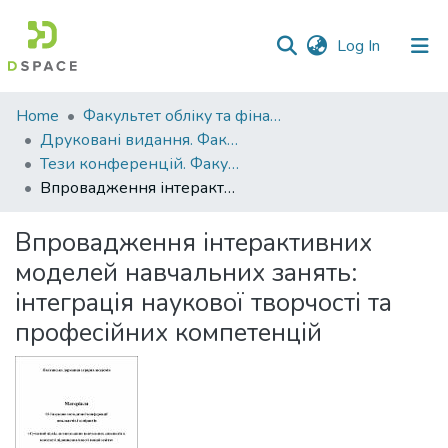
(current)
Log In
Communities
Home
Факультет обліку та фінансів
&
Друковані видання. Факультет обліку та фінансів
Collections
Тези конференцій. Факультет обліку та фінансів
Впровадження інтерактивних моделей навчальних занять: інтеграція наукової творчості та професійних компетенцій
All of DSpace
Впровадження інтерактивних
Statistics
моделей навчальних занять:
інтеграція наукової творчості та
професійних компетенцій