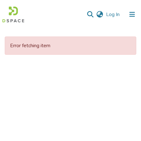
(current)
Log In
Communities
&
Error fetching item
Collections
All of DSpace