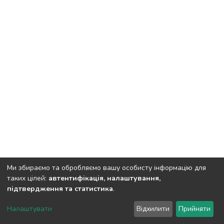
Ми збираємо та обробляємо вашу особисту інформацію для
таких цілей:
автентифікація, налаштування,
підтвердження та статистика
.
DSpace software
copyright © 2002-2026
LYRASIS
Налаштувати
Відхилити
Прийняти
Cookie settings