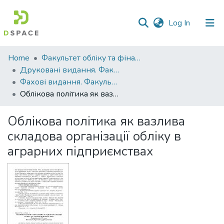
(current)
Log In
Communities
Home
Факультет обліку та фінансів
&
Друковані видання. Факультет обліку та фінансів
Collections
Фахові видання. Факультет обліку та фінансів
Облікова політика як вазлива складова організації обліку в аграрних підприємствах
All of DSpace
Облікова політика як вазлива
Statistics
складова організації обліку в
аграрних підприємствах