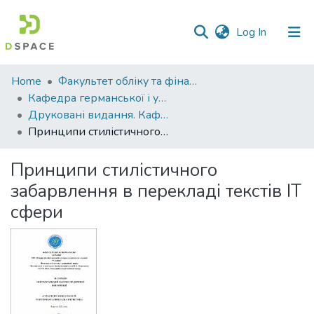
(current)
Log In
Communities
Home
Факультет обліку та фінансів
&
Кафедра германської і української філології
Collections
Друковані видання. Кафедра германської і української філології
Принципи стилістичного забарвлення в перекладі текстів ІТ сфери
All of DSpace
Принципи стилістичного
Statistics
забарвлення в перекладі текстів ІТ
сфери