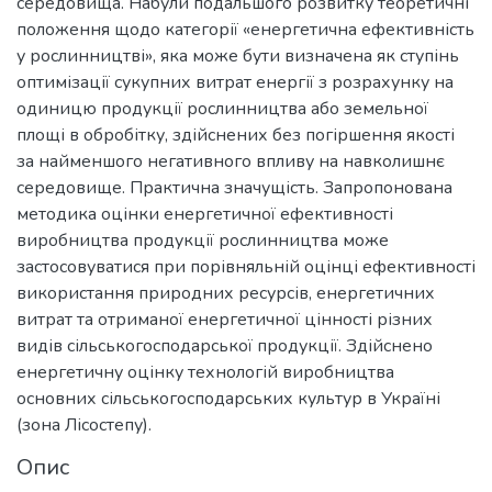
середовища. Набули подальшого розвитку теоретичні
положення щодо категорії «енергетична ефективність
у рослинництві», яка може бути визначена як ступінь
оптимізації сукупних витрат енергії з розрахунку на
одиницю продукції рослинництва або земельної
площі в обробітку, здійснених без погіршення якості
за найменшого негативного впливу на навколишнє
середовище. Практична значущість. Запропонована
методика оцінки енергетичної ефективності
виробництва продукції рослинництва може
застосовуватися при порівняльній оцінці ефективності
використання природних ресурсів, енергетичних
витрат та отриманої енергетичної цінності різних
видів сільськогосподарської продукції. Здійснено
енергетичну оцінку технологій виробництва
основних сільськогосподарських культур в Україні
(зона Лісостепу).
Опис