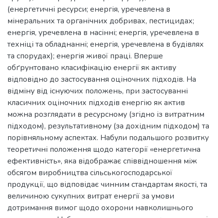
(енергетичні ресурси; енергія, уречевлена в
мінеральних та органічних добривах, пестицидах;
енергія, уречевлена в насінні; енергія, уречевлена в
техніці та обладнанні; енергія, уречевлена в будівлях
та спорудах); енергія живої праці. Вперше
обґрунтовано класифікацію енергії як активу
відповідно до застосування оціночних підходів. На
відміну від існуючих положень, при застосуванні
класичних оціночних підходів енергію як актив
можна розглядати в ресурсному (згідно із витратним
підходом), результативному (за дохідним підходом) та
порівняльному аспектах. Набули подальшого розвитку
теоретичні положення щодо категорії «енергетична
ефективність», яка відображає співвідношення між
обсягом виробництва сільськогосподарської
продукції, що відповідає чинним стандартам якості, та
величиною сукупних витрат енергії за умови
дотримання вимог щодо охорони навколишнього