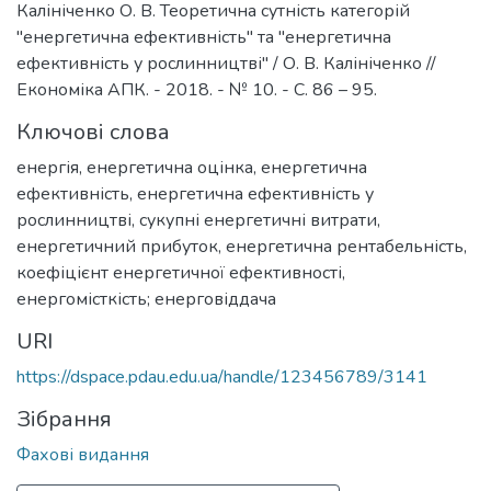
Калініченко О. В. Теоретична сутність категорій
"енергетична ефективність" та "енергетична
ефективність у рослинництві" / О. В. Калініченко //
Економіка АПК. - 2018. - № 10. - С. 86 – 95.
Ключові слова
енергія
,
енергетична оцінка
,
енергетична
ефективність
,
енергетична ефективність у
рослинництві
,
сукупні енергетичні витрати
,
енергетичний прибуток
,
енергетична рентабельність
,
коефіцієнт енергетичної ефективності
,
енергомісткість; енерговіддача
URI
https://dspace.pdau.edu.ua/handle/123456789/3141
Зібрання
Фахові видання