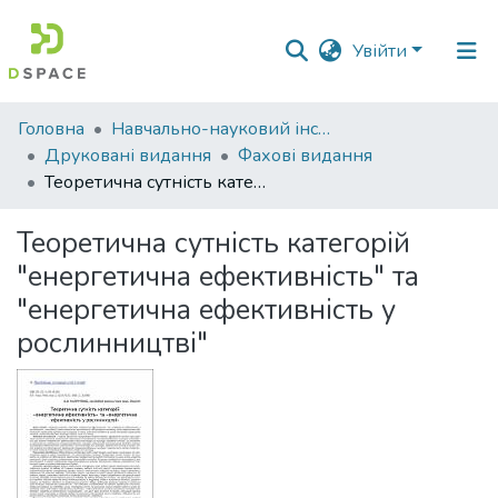
Увійти
Фонди
Головна
Навчально-науковий інститут економіки, управління, права та інформаційних технологій
та
Друковані видання
Фахові видання
зібрання
Теоретична сутність категорій "енергетична ефективність" та "енергетична ефективність у рослинництві"
Пошук за критеріями
Теоретична сутність категорій
"енергетична ефективність" та
Статистика
"енергетична ефективність у
рослинництві"