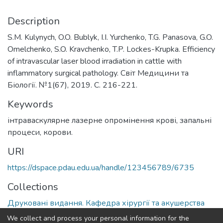
Description
S.M. Kulynych, O.O. Bublyk, I.I. Yurchenko, T.G. Panasova, G.O.
Omelchenko, S.O. Kravchenko, T.P. Lockes-Krupka. Еfficiency
of intravascular laser blood irradiation in cattle with
inflammatory surgical pathology. Світ Медицини та
Біології. №1(67), 2019. С. 216-221.
Keywords
інтраваскулярне лазерне опромінення крові, запальні
процеси, корови.
URI
https://dspace.pdau.edu.ua/handle/123456789/6735
Collections
Друковані видання. Кафедра хірургії та акушерства
We collect and process your personal information for the