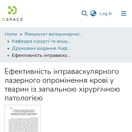
(current)
Log In
Communities
Home
Факультет ветеринарної медицини
&
Кафедра хірургії та акушерства
Collections
Друковані видання. Кафедра хірургії та акушерства
Ефективність інтраваскулярного лазерного опромінення крові у тварин із запальною хірургічною патологією
All of DSpace
Ефективність інтраваскулярного
Statistics
лазерного опромінення крові у
тварин із запальною хірургічною
патологією