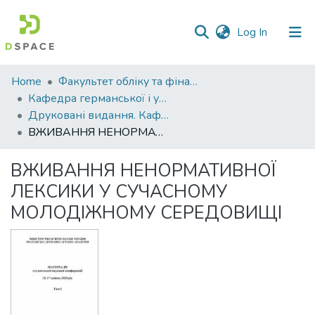
(current)
Log In
Communities
Home
Факультет обліку та фінансів
&
Кафедра германської і української філології
Collections
Друковані видання. Кафедра германської і української філології
ВЖИВАННЯ НЕНОРМАТИВНОЇ ЛЕКСИКИ У СУЧАСНОМУ МОЛОДІЖНОМУ СЕРЕДОВИЩІ
All of DSpace
ВЖИВАННЯ НЕНОРМАТИВНОЇ
Statistics
ЛЕКСИКИ У СУЧАСНОМУ
МОЛОДІЖНОМУ СЕРЕДОВИЩІ