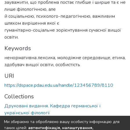
зауважити, що проблема постає глибше і ширше та є не
лише філологічною, але
й соціальною, психолого-педагогічною, важливим
шляхом вирішення якої є
гуманітарно-соціальне зорієнтування сучасної вищої
освіти.
Keywords
ненормативна лексика, молодіжне середовище, етика,
здобувач вищої освіти, особистість
URI
https://dspace.pdau.edu.ua/handle/123456789/8110
Collections
Друковані видання. Кафедра германської і
української філології
Ми збираємо та обробляємо вашу особисту інформацію для
Full item page
таких цілей:
автентифікація, налаштування,