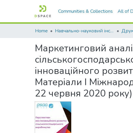
Communities & Collections
All of
Home
Навчально-науковий інститут економіки, управління, права та інформаційних технологій
Друк
Маркетинговий аналі
сільськогосподарсько
інноваційного розви
Матеріали І Міжнарод
22 червня 2020 року)