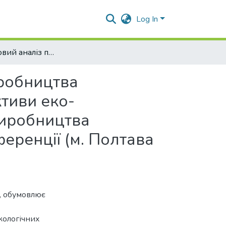
Log In
Маркетинговий аналіз перспектив органічного виробництва сільськогосподарської продукції в Україні Перспективи еко-інноваційного розвитку сільськогосподарського виробництва Матеріали І Міжнародної науково-практичної конференції (м. Полтава 22 червня 2020 року)
иробництва
ктиви еко-
виробництва
еренції (м. Полтава
ї, обумовлює
кологічних