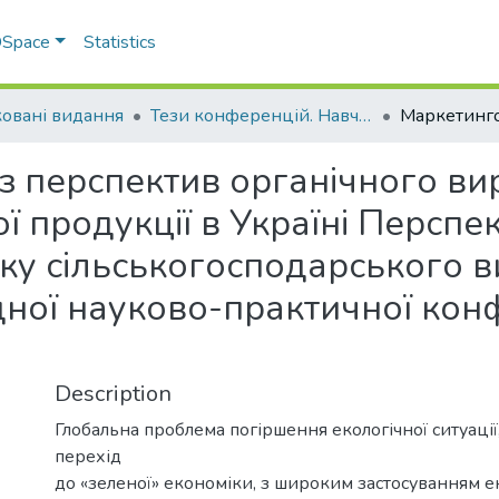
 DSpace
Statistics
овані видання
Тези конференцій. Навчально-науковий інститут економіки, управління, права та інформаційних технологій
з перспектив органічного в
ї продукції в Україні Перспе
тку сільськогосподарського 
ної науково-практичної конф
Description
Глобальна проблема погіршення екологічної ситуаці
перехід
до «зеленої» економіки, з широким застосуванням е