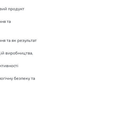
евий продукт
ння та
я та як результат
цій виробництва,
ктивності
огічну безпеку та