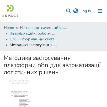
(current)
Log In
Communities
Home
Навчально-науковий інститут економіки, управління, права та інформаційних технологій
&
Кваліфікаційні роботи. ННІ економіки, управління, права та ІТ
Collections
126 «Інформаційні системи та технології» - Магістри 2025-2026
Методика застосування платформи n8n для автоматизації логістичних рішень
All of DSpace
Методика застосування
Statistics
платформи n8n для автоматизації
логістичних рішень