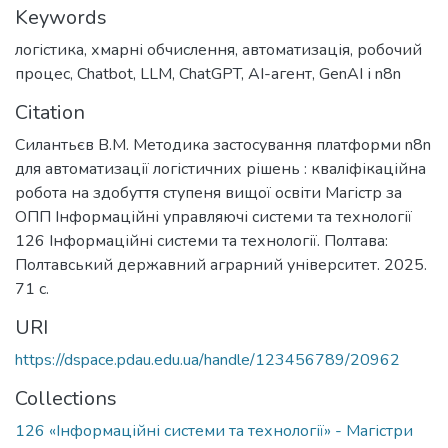
Keywords
логістика
,
хмарні обчислення
,
автоматизація
,
робочий
процес
,
Chatbot
,
LLM
,
ChatGPT
,
AI-агент
,
GenAI і n8n
Citation
Силантьєв В.М. Методика застосування платформи n8n
для автоматизації логістичних рішень : кваліфікаційна
робота на здобуття ступеня вищої освіти Магістр за
ОПП Інформаційні управляючі системи та технології
126 Інформаційні системи та технології. Полтава:
Полтавський державний аграрний університет. 2025.
71 с.
URI
https://dspace.pdau.edu.ua/handle/123456789/20962
Collections
126 «Інформаційні системи та технології» - Магістри