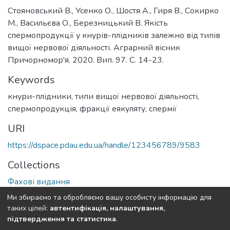
Стояновський В., Усенко О., Шостя А., Гиря В., Сокирко
М., Васильєва О., Березницький В. Якість
спермопродукції у кнурів-плідників залежно від типів
вищої нервової діяльності. Аграрний вісник
Причорномор'я. 2020. Вип. 97. С. 14-23.
Keywords
кнури-плідники
,
типи вищої нервової діяльності
,
спермопродукція
,
фракції еякуляту
,
спермії
URI
https://dspace.pdau.edu.ua/handle/123456789/9583
Collections
Фахові видання
Ми збираємо та обробляємо вашу особисту інформацію для
Full item page
таких цілей:
автентифікація, налаштування,
підтвердження та статистика
.