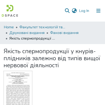
(current)
Log In
Communities
Home
Факультет технологій тваринництва та продовольства
&
Друковані видання
Фахові видання
Collections
Якість спермопродукції у кнурів-плідників залежно від типів вищої нервової діяльності
All of DSpace
Якість спермопродукції у кнурів-
плідників залежно від типів вищої
Statistics
нервової діяльності