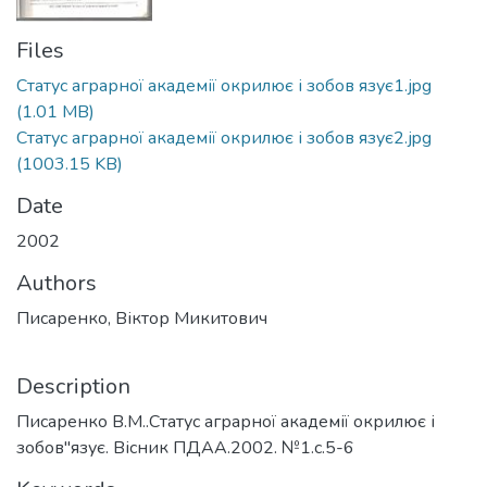
Files
Статус аграрної академії окрилює і зобов язує1.jpg
(1.01 MB)
Статус аграрної академії окрилює і зобов язує2.jpg
(1003.15 KB)
Date
2002
Authors
Писаренко, Віктор Микитович
Description
Писаренко В.М..Статус аграрної академії окрилює і
зобов"язує. Вісник ПДАА.2002. №1.с.5-6