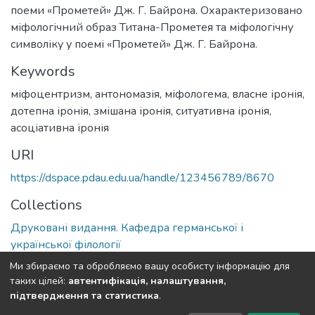
поеми «Прометей» Дж. Г. Байрона. Охарактеризовано
міфологічний образ Титана-Прометея та міфологічну
символіку у поемі «Прометей» Дж. Г. Байрона.
Keywords
міфоцентризм, антономазія, міфологема, власне іронія,
дотепна іронія, змішана іронія, ситуативна іронія,
асоціативна іронія
URI
https://dspace.pdau.edu.ua/handle/123456789/8670
Collections
Друковані видання. Кафедра германської і
української філології
Ми збираємо та обробляємо вашу особисту інформацію для
Full item page
таких цілей:
автентифікація, налаштування,
підтвердження та статистика
.