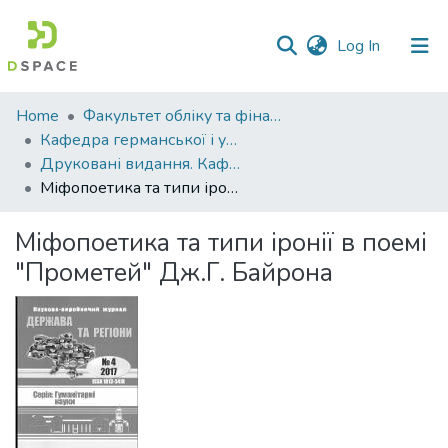
(current)
Log In
Communities
Home
Факультет обліку та фінансів
&
Кафедра германської і української філології
Collections
Друковані видання. Кафедра германської і української філології
Міфопоетика та типи іронії в поемі "Прометей" Дж.Г. Байрона
All of DSpace
Міфопоетика та типи іронії в поемі
Statistics
"Прометей" Дж.Г. Байрона