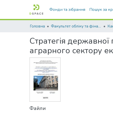
Фонди та зібрання
Пошук за к
Головна
Факультет обліку та фінансів
Стратегія державної
аграрного сектору е
Файли