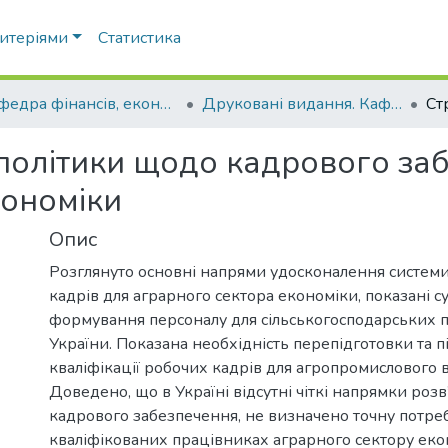
ритеріями
Статистика
Кафедра фінансів, економічних досліджень і туризму
Друковані видання. Кафедра фінансів, економічних досліджень і туризму
 політики щодо кадрового за
кономіки
Опис
Розглянуто основні напрями удосконалення системи
кадрів для аграрного сектора економіки, показані с
формування персоналу для сільськогосподарських 
України. Показана необхідність перепідготовки та 
кваліфікації робочих кадрів для агропромислового
Доведено, що в Україні відсутні чіткі напрямки роз
кадрового забезпечення, не визначено точну потреб
кваліфікованих працівниках аграрного сектору еко