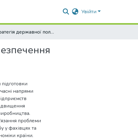
Увійти
Стратегія державної політики щодо кадрового забезпечення аграрного сектору економіки
безпечення
 підготовки
учасні напрями
підприємств
підвищення
 виробництва.
в’язання проблеми
у у фахівцях та
номіки країни.