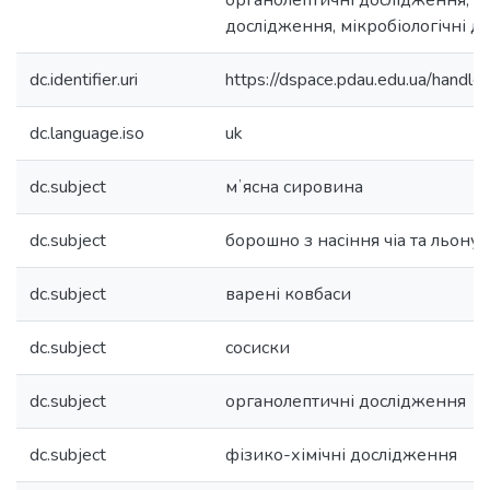
органолептичні дослідження, фі
дослідження, мікробіологічні д
dc.identifier.uri
https://dspace.pdau.edu.ua/han
dc.language.iso
uk
dc.subject
мʼясна сировина
dc.subject
борошно з насіння чіа та льону
dc.subject
варені ковбаси
dc.subject
сосиски
dc.subject
органолептичні дослідження
dc.subject
фізико-хімічні дослідження