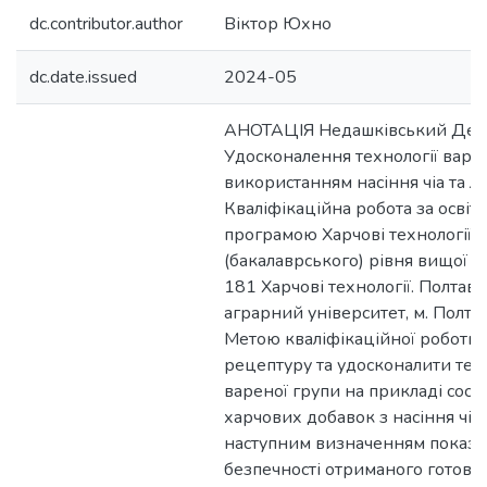
dc.contributor.author
Віктор Юхно
dc.date.issued
2024-05
АНОТАЦІЯ Недашківський Ден
Удосконалення технології варе
використанням насіння чіа та ль
Кваліфікаційна робота за осві
програмою Харчові технології 
(бакалаврського) рівня вищої ос
181 Харчові технології. Полта
аграрний університет, м. Полтав
Метою кваліфікаційної роботи 
рецептуру та удосконалити тех
вареної групи на прикладі сос
харчових добавок з насіння чіа 
наступним визначенням показни
безпечності отриманого готовог