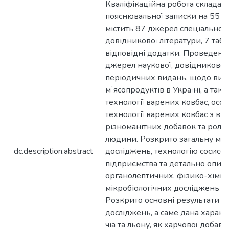
Кваліфікаційна робота складаєт
пояснювальної записки на 55 ст
містить 87 джерел спеціальної, 
довідникової літератури, 7 табл
відповідні додатки. Проведено
джерел наукової, довідникової 
періодичних видань, щодо виро
мʼясопродуктів в Україні, а так
технології варених ковбас, осо
технології варених ковбас з в
різноманітних добавок та ролі к
людини. Розкрито загальну ме
dc.description.abstract
досліджень, технологію сосисок
підприємства та детально опис
органолептичних, фізико-хіміч
мікробіологічних досліджень го
Розкрито основні результати 
досліджень, а саме дана характ
чіа та льону, як харчової добавк