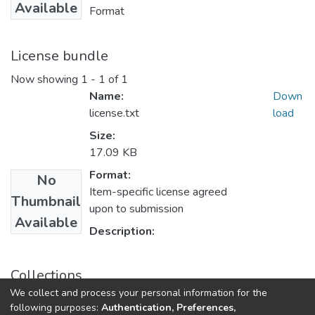
Available
Format
License bundle
Now showing
1 - 1 of 1
Name:
Down
license.txt
load
Size:
17.09 KB
Format:
No
Item-specific license agreed
Thumbnail
upon to submission
Available
Description:
Collections
We collect and process your personal information for the
181 «Харчові технології» - Бакалаври 2023-2024
following purposes:
Authentication, Preferences,