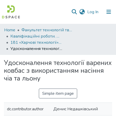
(current)
Log In
Communities
Home
Факультет технологій тваринництва та продовольства
&
Кваліфікаційні роботи. Факультет технологій тваринництва та продовольства
Collections
181 «Харчові технології» - Бакалаври 2023-2024
Удосконалення технології варених ковбас з використанням насіння чіа та льону
All of DSpace
Удосконалення технології варених
Statistics
ковбас з використанням насіння
чіа та льону
Simple item page
dc.contributor.author
Денис Недашківський