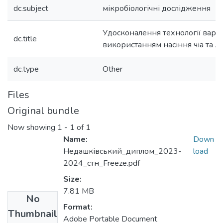
dc.subject
мікробіологічні дослідження
Удосконалення технології варе
dc.title
використанням насіння чіа та л
dc.type
Other
Files
Original bundle
Now showing
1 - 1 of 1
Name:
Down
Недашківський_диплом_2023-
load
2024_стн_Freeze.pdf
Size:
7.81 MB
No
Format:
Thumbnail
Adobe Portable Document