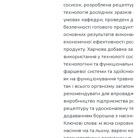
сосисок, розроблена рецептура
технологія дослідних зразків к
умовах кафедри, проведені досл
безпечності готового продукту,
основних результатів виконани
економічної ефективності роз
продукту. Харчова добавка за 
використання у технології сос
технологічні та функціональні в
фаршевої системи та здійснює
як на функціонування травної 
так і всього організму загалом
рекомендувати для впровадже
виробництво підприємства ро
рецептуру та удосконалену техн
додаванням борошна з насіння ч
Ключові слова: мʼясна сировина
насіння чіа та льону, варені ков