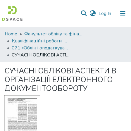
(current)
Log In
Communities
Home
Факультет обліку та фінансів
&
Кваліфікаційні роботи. Факультет обліку та фінансів
Collections
071 «Облік і оподаткування»
СУЧАСНІ ОБЛІКОВІ АСПЕКТИ В ОРГАНІЗАЦІЇ ЕЛЕКТРОННОГО ДОКУМЕНТООБОРОТУ
All of DSpace
СУЧАСНІ ОБЛІКОВІ АСПЕКТИ В
Statistics
ОРГАНІЗАЦІЇ ЕЛЕКТРОННОГО
ДОКУМЕНТООБОРОТУ