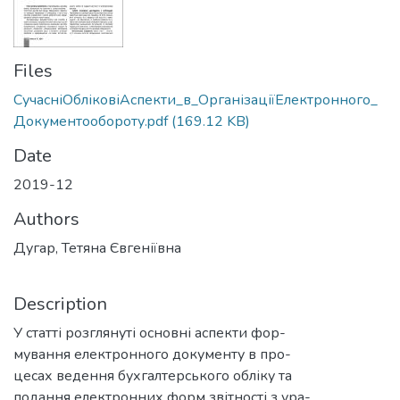
Files
СучасніОбліковіАспекти_в_ОрганізаціїЕлектронного_
Документообороту.pdf
(169.12 KB)
Date
2019-12
Authors
Дугар, Тетяна Євгеніївна
Description
У статті розглянуті основні аспекти фор-
мування електронного документу в про-
цесах ведення бухгалтерського обліку та
подання електронних форм звітності з ура-