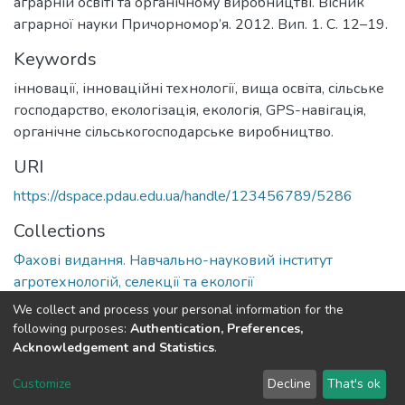
аграрній освіті та органічному виробництві. Вісник
аграрної науки Причорномор’я. 2012. Вип. 1. С. 12–19.
Keywords
інновації, інноваційні технології, вища освіта, сільське
господарство, екологізація, екологія, GPS-навігація,
органічне сільськогосподарське виробництво.
URI
https://dspace.pdau.edu.ua/handle/123456789/5286
Collections
Фахові видання. Навчально-науковий інститут
агротехнологій, селекції та екології
We collect and process your personal information for the
Full item page
following purposes:
Authentication, Preferences,
Acknowledgement and Statistics
.
DSpace software
copyright © 2002-2026
LYRASIS
Customize
Decline
That's ok
Cookie settings
Send Feedback