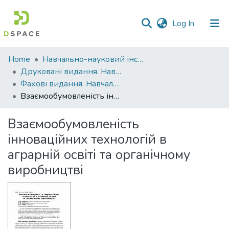
(current)
Log In
Communities
Home
Навчально-науковий інститут агротехнологій, селекції та екології
&
Друковані видання. Навчально-науковий інститут агротехнологій, селекції та екології
Collections
Фахові видання. Навчально-науковий інститут агротехнологій, селекції та екології
Взаємообумовленість інноваційних технологій в аграрній освіті та органічному виробництві
All of DSpace
Взаємообумовленість
Statistics
інноваційних технологій в
аграрній освіті та органічному
виробництві