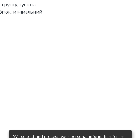
 грунту
,
густота
біток
,
мінімальний
We collect and process your personal information for the