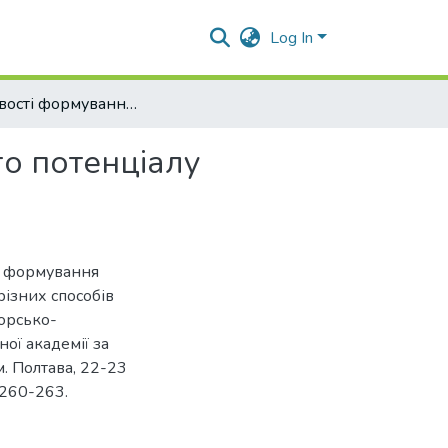
Log In
Особливості формування зернового продуктивного потенціалу кукурудзи за різних способів обробітку ґрунту
о потенціалу
ті формування
ізних способів
орсько-
ої академії за
. Полтава, 22-23
 260-263.