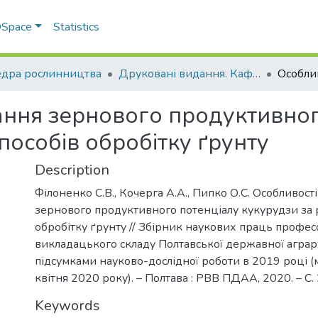
 DSpace
Statistics
дра рослинництва
Друковані видання. Кафедра рослинництва
ння зернового продуктивног
способів обробітку ґрунту
Description
Філоненко С.В., Кочерга А.А., Пипко О.С. Особливос
зернового продуктивного потенціалу кукурудзи за р
обробітку ґрунту // Збірник наукових праць профес
викладацького складу Полтавської державної аграрн
підсумками науково-дослідної роботи в 2019 році (м
квітня 2020 року). – Полтава : РВВ ПДАА, 2020. – С.
Keywords