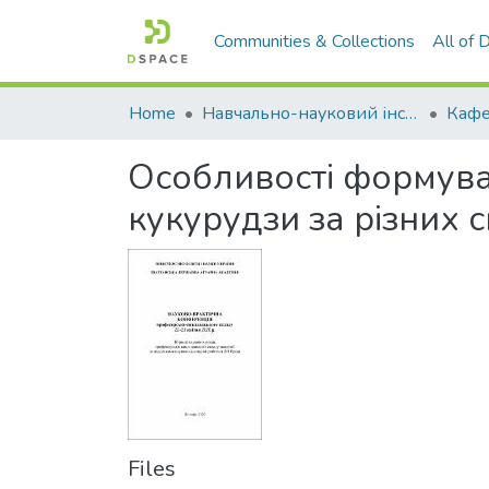
Communities & Collections
All of
Home
Навчально-науковий інститут агротехнологій, селекції та екології
Кафе
Особливості формува
кукурудзи за різних 
Files