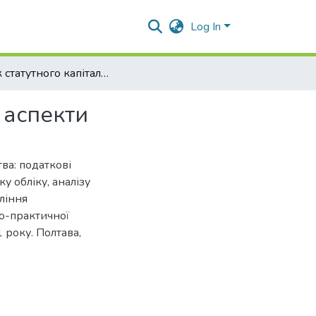
Log In
Облік статутного капіталу підприємства: податкові аспекти
 аспекти
тва: податкові
у обліку, аналізу
ління
во-практичної
 року. Полтава,