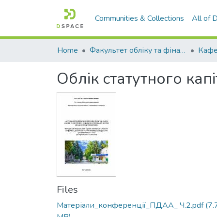
Communities & Collections
All of
Home
Факультет обліку та фінансів
Облік статутного кап
Files
Матеріали_конференції_ПДАА_ Ч.2.pdf
(7.