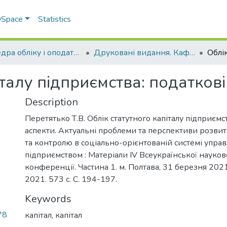
 DSpace
Statistics
Кафедра обліку і оподаткування
Друковані видання. Кафедра обліку і оподаткування
італу підприємства: податкові
Description
Перетятько Т.В. Облік статутного капіталу підприємс
аспекти. Актуальні проблеми та перспективи розвитк
та контролю в соціально-орієнтованій системі управ
підприємством : Матеріали ІV Всеукраїнської науко
конференції. Частина 1. м. Полтава, 31 березня 2021
2021. 573 с. С. 194-197.
Keywords
78
капітал
,
капітал