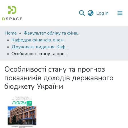
(current)
Log In
Communities
Home
Факультет обліку та фінансів
&
Кафедра фінансів, економічних досліджень і туризму
Collections
Друковані видання. Кафедра фінансів, економічних досліджень і туризму
Особливості стану та прогноз показників доходів державного бюджету України
All of DSpace
Особливості стану та прогноз
Statistics
показників доходів державного
бюджету України