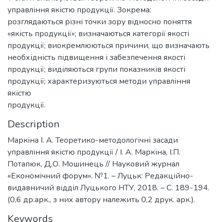
управління якістю продукції. Зокрема:
розглядаються різні точки зору відносно поняття
«якість продукції»; визначаються категорії якості
продукції; виокремлюються причини, що визначають
необхідність підвищення і забезпечення якості
продукції; виділяються групи показників якості
продукції; характеризуються методи управління
якістю
продукції.
Description
Маркіна І. А. Теоретико-методологічні засади
управління якістю продукції / І. А. Маркіна, І.П.
Потапюк, Д.О. Мошинець // Науковий журнал
«Економічний форум». №1. – Луцьк: Редакційно-
видавничий відділ Луцького НТУ, 2018. – С. 189-194.
(0,6 др.арк., з них автору належить 0,2 друк. арк.).
Keywords