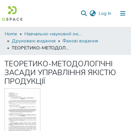
(current)
Log In
Communities
Home
Навчально-науковий інститут економіки, управління, права та інформаційних технологій
&
Друковані видання
Фахові видання
Collections
ТЕОРЕТИКО-МЕТОДОЛОГІЧНІ ЗАСАДИ УПРАВЛІННЯ ЯКІСТЮ ПРОДУКЦІЇ
All of DSpace
ТЕОРЕТИКО-МЕТОДОЛОГІЧНІ
ЗАСАДИ УПРАВЛІННЯ ЯКІСТЮ
Statistics
ПРОДУКЦІЇ