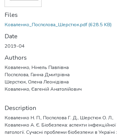
Files
Коваленко_Поспєлова_Шерстюк.pdf
(628.5 KB)
Date
2019-04
Authors
Коваленко, Нінель Павлівна
Поспєлова, Ганна Дмитрівна
Шерстюк, Олена Леонідівна
Коваленко, Євгеній Анатолійович
Description
Коваленко Н. П., Поспєлова Г. Д., Шерстюк О. Л.,
Коваленко А. Є. Біобезпека: аспекти інфекційної
патології. Сучасні проблеми біобезпеки в Україні :