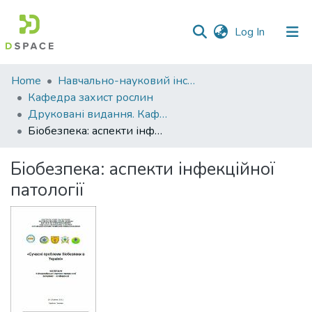
(current)
Log In
Communities
Home
Навчально-науковий інститут агротехнологій, селекції та екології
&
Кафедра захист рослин
Collections
Друковані видання. Кафедра захист рослин
Біобезпека: аспекти інфекційної патології
All of DSpace
Біобезпека: аспекти інфекційної
Statistics
патології