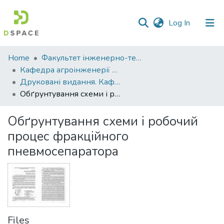
(current)
Log In
Communities
Home
Факультет інженерно-технологічний
&
Кафедра агроінженерії та автомобільного транспорту
Collections
Друковані видання. Кафедра агроінженерії та автомобільного транспорту
Обґрунтування схеми і робочий процес фракційного пневмосепаратора
All of DSpace
Обґрунтування схеми і робочий
Statistics
процес фракційного
пневмосепаратора
Files