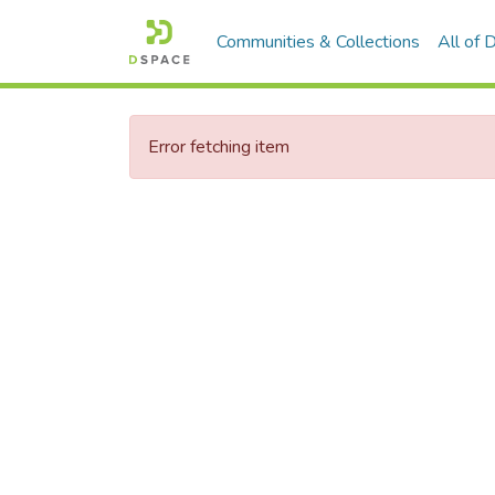
Communities & Collections
All of
Error fetching item