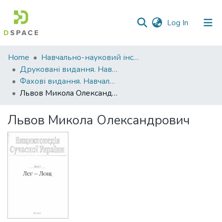
(current)
Log In
Communities
Home
Навчально-науковий інститут агротехнологій, селекції та екології
&
Друковані видання. Навчально-науковий інститут агротехнологій, селекції та екології
Collections
Фахові видання. Навчально-науковий інститут агротехнологій, селекції та екології
Львов Микола Олександрович
All of DSpace
Львов Микола Олександрович
Statistics