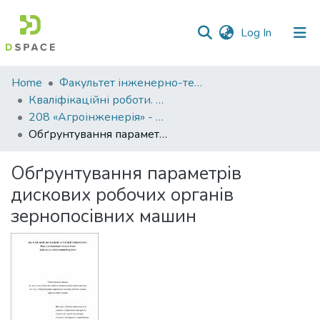
(current)
Log In
Communities
Home
Факультет інженерно-технологічний
&
Кваліфікаційні роботи. Факультет інженерно-технологічний
Collections
208 «Агроінженерія» - Магістри 2021-2022
Обґрунтування параметрів дискових робочих органів зернопосівних машин
All of DSpace
Обґрунтування параметрів
Statistics
дискових робочих органів
зернопосівних машин