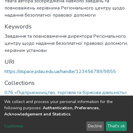
Увага автора зосереджена навколо завдань та
повноважень керівника Регіонального центру щодо
надання безоплатної правової допомоги
Keywords
Завдання та повноваження директора Регіонального
центру щодо надання безоплатної правової допомоги,
керівник установи
URI
https://dspace.pdau.edu.ua/handle/123456789/9855
Collections
076 «Підприємництво, торгівля та біржова діяльність»
We collect and process your personal information for the
Full item page
following purposes:
Authentication, Preferences,
Acknowledgement and Statistics
.
DSpace software
copyright © 2002-2026
LYRASIS
Customize
Decline
That's ok
Cookie settings
Send Feedback