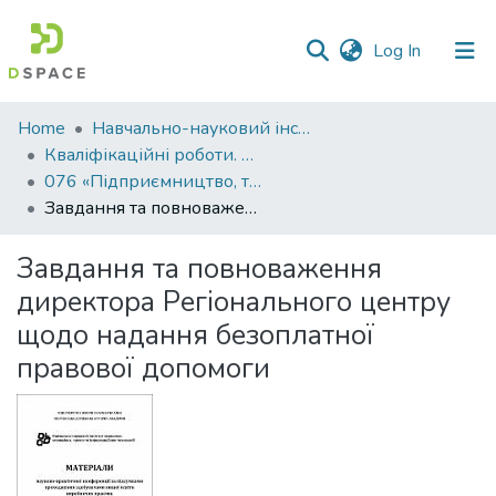
(current)
Log In
Communities
Home
Навчально-науковий інститут економіки, управління, права та інформаційних технологій
&
Кваліфікаційні роботи. ННІ економіки, управління, права та ІТ
Collections
076 «Підприємництво, торгівля та біржова діяльність»
Завдання та повноваження директора Регіонального центру щодо надання безоплатної правової допомоги
All of DSpace
Завдання та повноваження
Statistics
директора Регіонального центру
щодо надання безоплатної
правової допомоги