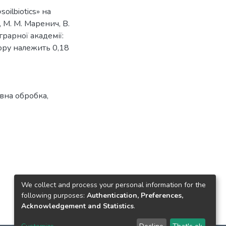
oilbiotics» на
, М. М. Маренич, В.
грарної академії:
тору належить 0,18
вна обробка
,
We collect and process your personal information for the
following purposes:
Authentication, Preferences,
Acknowledgement and Statistics
.