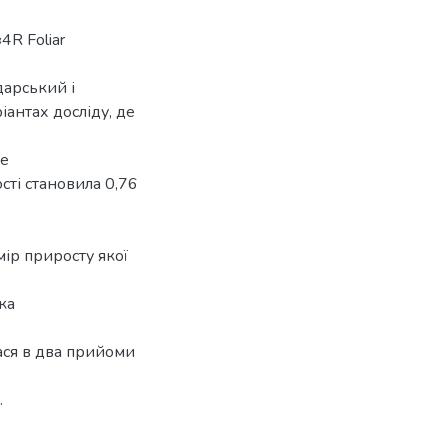
R Foliar
дарський і
антах досліду, де
ве
сті становила 0,76
ір приросту якої
ка
ася в два прийоми
.