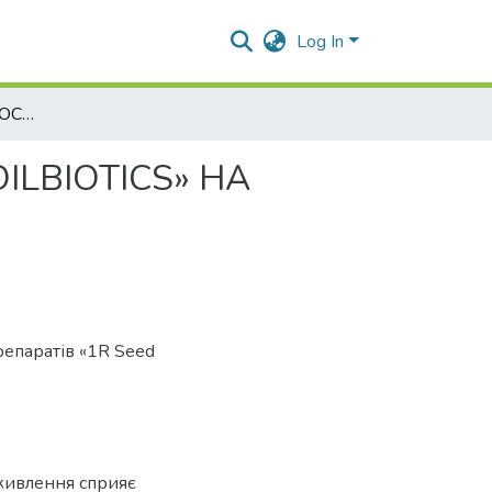
Log In
ЕФЕКТИВНІСТЬ ЗАСТОСУВАННЯ ПРЕПАРАТІВ «SOILBIOTICS» НА ПШЕНИЦІ ОЗИМІЙ
LBIOTICS» НА
репаратів «1R Seed
живлення сприяє