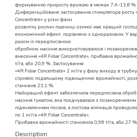
формуванню приросту врожаю в межах 7,4–13,8 %.
Диференційоване застосування стимулятора росту «4
Concentrate» у різні фази
розвитку рослин пшениці озимої має кращий госпо
економічний ефект, порівняно з одноразовим. У варі
разом із передпосівною
обробкою насіння використовувалося і позакорене
внесення «4R Foliar Concentrate», прибавка врожайно
т/га, або 20,9 %. Застосування
«4R Foliar Concentrate» 2 кг/га у фазу виходу в трубку
сприяло подальшому підвищенню врожайності, розм
становив 23,1 %.
Найкращий ефект забезпечила передпосівна оброб
насіння гуматом, яка поєднувалася з позакореневим
підживленням посівів, а листова аплікація проводил
по 1 кг/га «4R Foliar Concentrate».
Прибавка врожайності становила 0,98 т/га, або 27 %
Description