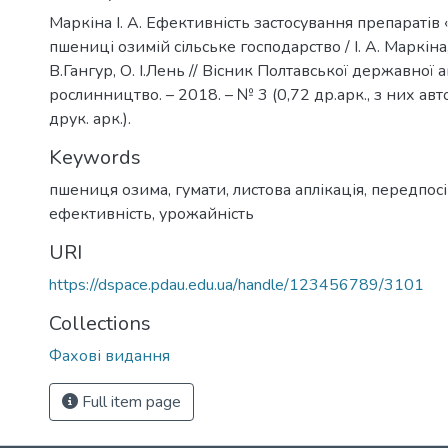
Маркіна І. А. Ефективність застосування препаратів «s
пшениці озимій сільське господарство / І. А. Маркіна
В.Гангур, О. І.Лень // Вісник Полтавської державної а
рослинництво. – 2018. – № 3 (0,72 др.арк., з них ав
друк. арк.).
Keywords
пшениця озима
,
гумати
,
листова аплікація
,
передпосі
ефективність
,
урожайність
URI
https://dspace.pdau.edu.ua/handle/123456789/3101
Collections
Фахові видання
Full item page