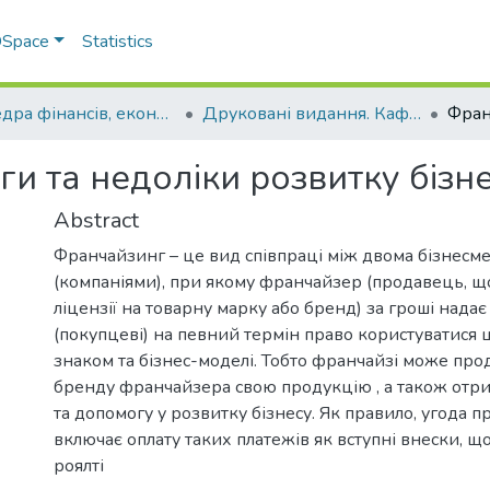
 DSpace
Statistics
Кафедра фінансів, економічних досліджень і туризму
Друковані видання. Кафедра фінансів, економічних досліджень і туризму
и та недоліки розвитку бізне
Abstract
Франчайзинг – це вид співпраці між двома бізнесм
(компаніями), при якому франчайзер (продавець, щ
ліцензії на товарну марку або бренд) за гроші нада
(покупцеві) на певний термін право користуватися
знаком та бізнес-моделі. Тобто франчайзі може прод
бренду франчайзера свою продукцію , а також отр
та допомогу у розвитку бізнесу. Як правило, угода 
включає оплату таких платежів як вступні внески, щом
роялті