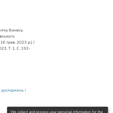
итку бізнесу.
авського
6 трав. 2023 р.) /
3. Т. 1. С. 153-
 досліджень і
We collect and process your personal information for the