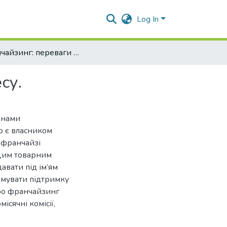
Log In
Франчайзинг: переваги та недоліки розвитку бізнесу.
су.
енами
о є власником
є франчайзі
 цим товарним
авати під ім’ям
имувати підтримку
про франчайзинг
ісячні комісії,