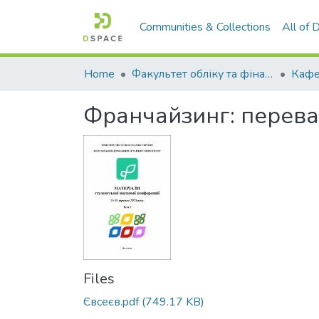
Communities & Collections
All of
Home
Факультет обліку та фінансів
Франчайзинг: переваг
Files
Євсеєв.pdf
(749.17 KB)