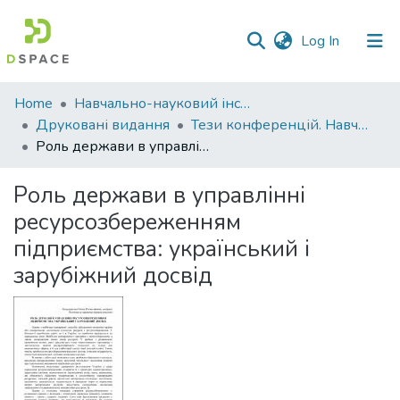
(current)
Log In
Communities
Home
Навчально-науковий інститут економіки, управління, права та інформаційних технологій
&
Друковані видання
Тези конференцій. Навчально-науковий інститут економіки, управління, права та інформаційних технологій
Collections
Роль держави в управлінні ресурсозбереженням підприємства: український і зарубіжний досвід
All of DSpace
Роль держави в управлінні
ресурсозбереженням
Statistics
підприємства: український і
зарубіжний досвід