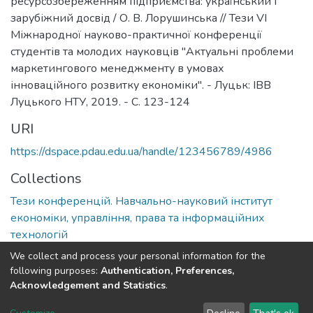
ресурсозбереженням підприємства: український і
зарубіжний досвід / О. В. Лорушинська // Тези VI
Міжнародної науково-практичної конференції
студентів та молодих науковців "Актуальні проблеми
маркетингового менеджменту в умовах
інноваційного розвитку економіки". - Луцьк: ІВВ
Луцького НТУ, 2019. - С. 123-124
URI
https://dspace.pdau.edu.ua/handle/123456789/4986
Collections
Тези конференцій. Навчально-науковий інститут
економіки, управління, права та інформаційних
технологій
We collect and process your personal information for the
Full item page
following purposes:
Authentication, Preferences,
Acknowledgement and Statistics
.
DSpace software
copyright © 2002-2026
LYRASIS