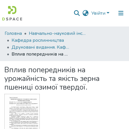
Увійти
Фонди
Головна
Навчально-науковий інститут агротехнологій, селекції та екології
та
Кафедра рослинництва
зібрання
Друковані видання. Кафедра рослинництва
Вплив попередників на урожайність та якість зерна пшениці озимої твердої.
Пошук за критеріями
Вплив попередників на
Статистика
урожайність та якість зерна
пшениці озимої твердої.