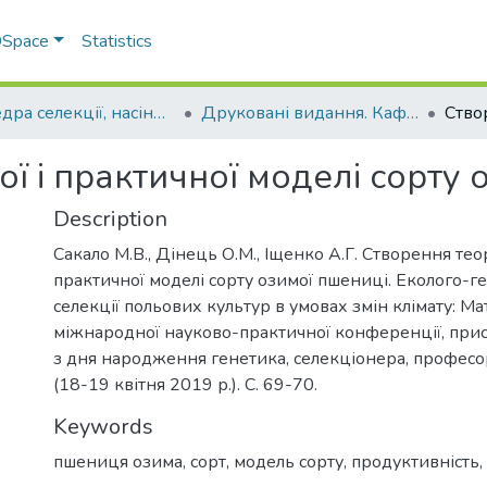
 DSpace
Statistics
Кафедра селекції, насінництва і генетики
Друковані видання. Кафедра селекції, насінництва і генетики
ї і практичної моделі сорту 
Description
Сакало М.В., Дінець О.М., Іщенко А.Г. Створення тео
практичної моделі сорту озимої пшениці. Еколого-ге
селекції польових культур в умовах змін клімату: Ма
міжнародної науково-практичної конференції, прис
з дня народження генетика, селекціонера, професо
(18-19 квітня 2019 р.). С. 69-70.
Keywords
пшениця озима, сорт, модель сорту, продуктивність,