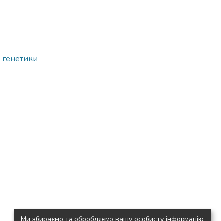
і генетики
Ми збираємо та обробляємо вашу особисту інформацію