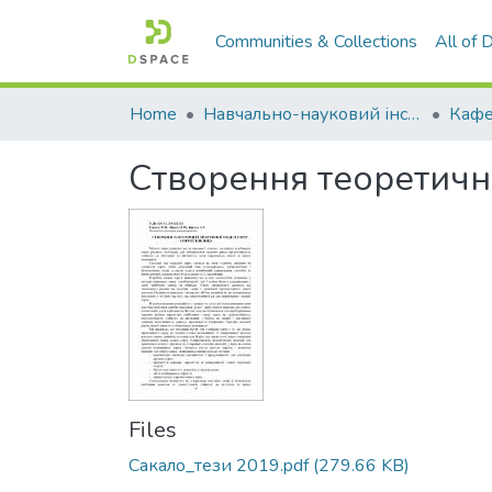
Communities & Collections
All of
Home
Навчально-науковий інститут агротехнологій, селекції та екології
Створення теоретично
Files
Сакало_тези 2019.pdf
(279.66 KB)