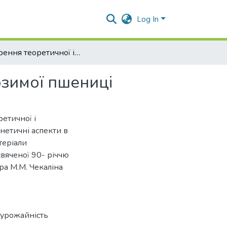
Log In
Створення теоретичної і практичної моделі сорту озимої пшениці
озимої пшениці
ретичної і
нетичні аспекти в
теріали
вяченої 90- річчю
ра М.М. Чекаліна
 урожайність