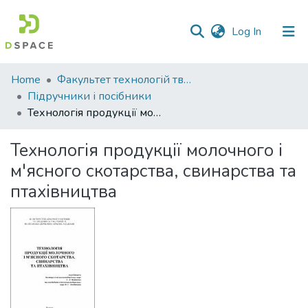
(current)
Log In
Communities
Home
Факультет технологій тваринництва та продовольства
&
Підручники і посібники
Collections
Технологія продукції молочного і м'ясного скотарства, свинарства та птахівництва
All of DSpace
Технологія продукції молочного і
м'ясного скотарства, свинарства та
Statistics
птахівництва