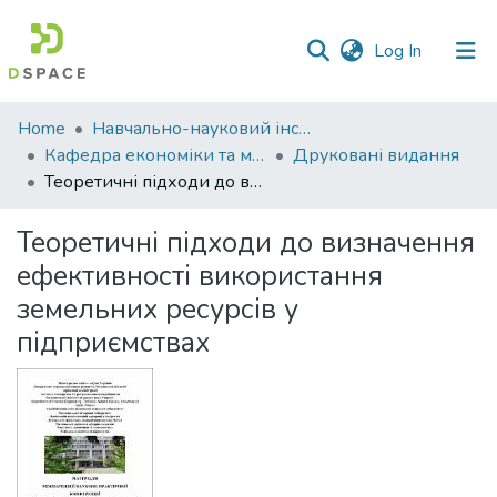
(current)
Log In
Communities
Home
Навчально-науковий інститут економіки, управління, права та інформаційних технологій
&
Кафедра економіки та міжнародних економічних відносин
Друковані видання
Collections
Теоретичні підходи до визначення ефективності використання земельних ресурсів у підприємствах
All of DSpace
Теоретичні підходи до визначення
ефективності використання
Statistics
земельних ресурсів у
підприємствах