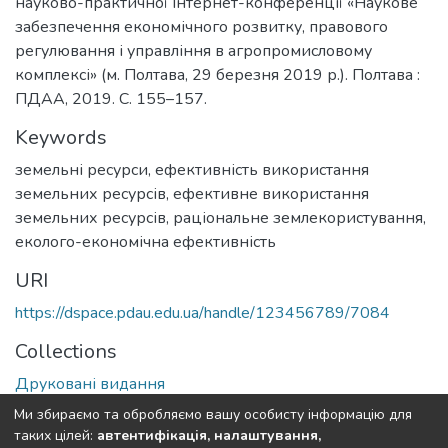
науково-практичної Інтернет-конференції «Наукове
забезпечення економічного розвитку, правового
регулювання і управління в агропромисловому
комплексі» (м. Полтава, 29 березня 2019 р.). Полтава :
ПДАА, 2019. С. 155–157.
Keywords
земельні ресурси, ефективність використання
земельних ресурсів, ефективне використання
земельних ресурсів, раціональне землекористування,
еколого-економічна ефективність
URI
https://dspace.pdau.edu.ua/handle/123456789/7084
Collections
Друковані видання
Ми збираємо та обробляємо вашу особисту інформацію для
Full item page
таких цілей:
автентифікація, налаштування,