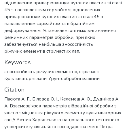
відновлених приварюванням кутових пластин зі сталі
45 з наплавленням сормайтом; відновлених
приварюванням кутових пластин зі сталі 45 з
наплавленням сормайтом та вібраційним
деформуванням. Установлені оптимальні значення
режимних параметрів обробки, при яких
забезпечується найбільша зносостійкість
ріжучих елементів стрілчастих лап.
Keywords
зносостійкість ріжучих елементів
,
стрілчасті
культиваторні лапи
,
ґрунтообробні машини
Citation
Пасюта А. Г., Біловод О. І., Келемеш А. О., Дудніков А.
А. Взаємозв’язок параметрів вібраційної обробки з
якістю зміцнення ріжучого елементу культиваторних
лап // Вісник Харківського національного технічного
університету сільського господарства імені Петра