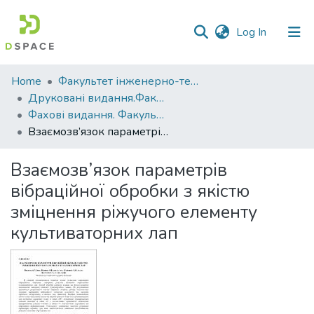
(current)
Log In
Communities
Home
Факультет інженерно-технологічний
&
Друковані видання.Факультет інженерно-технологічний
Collections
Фахові видання. Факультет інженерно-технологічний
Взаємозв’язок параметрів вібраційної обробки з якістю зміцнення ріжучого елементу культиваторних лап
All of DSpace
Взаємозв’язок параметрів
Statistics
вібраційної обробки з якістю
зміцнення ріжучого елементу
культиваторних лап