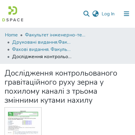
(current)
Log In
Communities
Home
Факультет інженерно-технологічний
&
Друковані видання.Факультет інженерно-технологічний
Collections
Фахові видання. Факультет інженерно-технологічний
Дослідження контрольованого гравітаційного руху зерна у похилому каналі з трьома змінними кутами нахилу
All of DSpace
Дослідження контрольованого
Statistics
гравітаційного руху зерна у
похилому каналі з трьома
змінними кутами нахилу