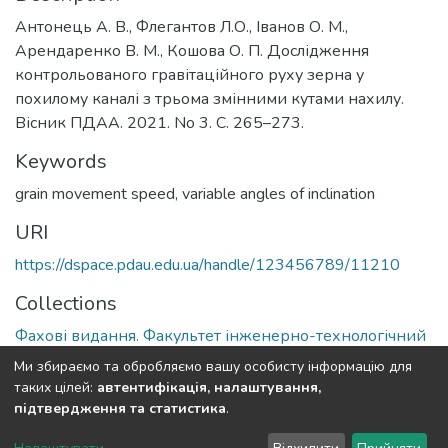
Антонець А. В., Флегантов Л.О., Іванов О. М.,
Арендаренко В. М., Кошова О. П. Дослідження
контрольованого гравітаційного руху зерна у
похилому каналі з трьома змінними кутами нахилу.
Вісник ПДАА. 2021. No 3. С. 265–273.
Keywords
grain movement speed, variable angles of inclination
URI
https://dspace.pdau.edu.ua/handle/123456789/11210
Collections
Фахові видання. Факультет інженерно-технологічний
Ми збираємо та обробляємо вашу особисту інформацію для
Full item page
таких цілей:
автентифікація, налаштування,
підтвердження та статистика
.
DSpace software
copyright © 2002-2026
LYRASIS