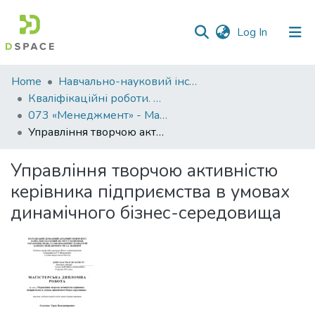
(current)
Log In
Communities
Home
Навчально-науковий інститут економіки, управління, права та інформаційних технологій
&
Кваліфікаційні роботи. ННІ економіки, управління, права та ІТ
Collections
073 «Менеджмент» - Магістри 2023-2024
Управління творчою активністю керівника підприємства в умовах динамічного бізнес-середовища
All of DSpace
Управління творчою активністю
Statistics
керівника підприємства в умовах
динамічного бізнес-середовища