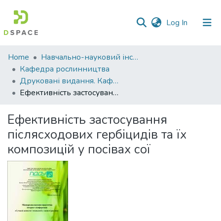
(current)
Log In
Communities
Home
Навчально-науковий інститут агротехнологій, селекції та екології
&
Кафедра рослинництва
Collections
Друковані видання. Кафедра рослинництва
Ефективність застосування післясходових гербіцидів та їх композицій у посівах сої
All of DSpace
Ефективність застосування
Statistics
післясходових гербіцидів та їх
композицій у посівах сої