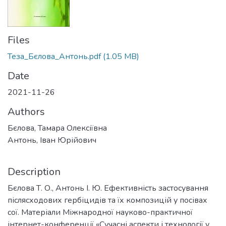
Files
Теза_Бєлова_Антонь.pdf
(1.05 MB)
Date
2021-11-26
Authors
Бєлова, Тамара Олексіївна
Антонь, Іван Юрійович
Description
Бєлова Т. О., Антонь І. Ю. Ефективність застосування
післясходових гербіцидів та їх композицій у посівах
сої. Матеріали Міжнародної науково-практичної
інтернет-конференції «Сучасні аспекти і технології у