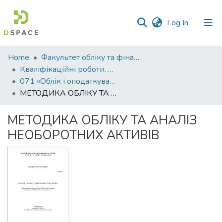
(current)
Log In
Communities
Home
Факультет обліку та фінансів
&
Кваліфікаційні роботи. Факультет обліку та фінансів
Collections
071 «Облік і оподаткування»
МЕТОДИКА ОБЛІКУ ТА АНАЛІЗ НЕОБОРОТНИХ АКТИВІВ
All of DSpace
МЕТОДИКА ОБЛІКУ ТА АНАЛІЗ
Statistics
НЕОБОРОТНИХ АКТИВІВ