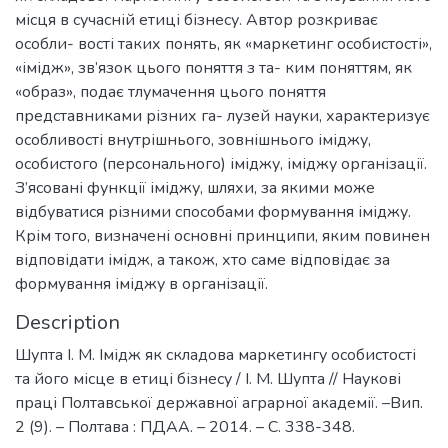
місця в сучасній етиці бізнесу. Автор розкриває
особли- вості таких понять, як «маркетинг особистості»,
«імідж», зв’язок цього поняття з та- ким поняттям, як
«образ», подає тлумачення цього поняття
представниками різних га- лузей науки, характеризує
особливості внутрішнього, зовнішнього іміджу,
особистого (персонального) іміджу, іміджу організації.
З’ясовані функції іміджу, шляхи, за якими може
відбуватися різними способами формування іміджу.
Крім того, визначені основні принципи, яким повинен
відповідати імідж, а також, хто саме відповідає за
формування іміджу в організації.
Description
Шупта І. М. Імідж як складова маркетингу особистості
та його місце в етиці бізнесу / І. М. Шупта // Наукові
праці Полтавської державної аграрної академії. –Вип.
2 (9). – Полтава : ПДАА. – 2014. – С. 338-348.