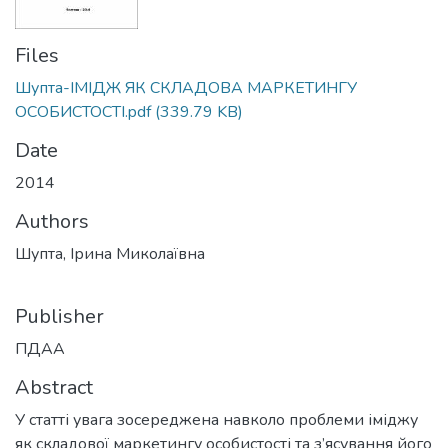
Files
Шупта-ІМІДЖ ЯК СКЛАДОВА МАРКЕТИНГУ
ОСОБИСТОСТІ.pdf
(339.79 KB)
Date
2014
Authors
Шупта, Ірина Миколаївна
Publisher
ПДАА
Abstract
У статті увага зосереджена навколо проблеми іміджу
як складової маркетингу особистості та з’ясування його