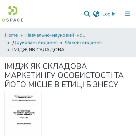
(current)
Log In
Communities
Home
Навчально-науковий інститут економіки, управління, права та інформаційних технологій
&
Друковані видання
Фахові видання
Collections
ІМІДЖ ЯК СКЛАДОВА МАРКЕТИНГУ ОСОБИСТОСТІ ТА ЙОГО МІСЦЕ В ЕТИЦІ БІЗНЕСУ
All of DSpace
ІМІДЖ ЯК СКЛАДОВА
МАРКЕТИНГУ ОСОБИСТОСТІ ТА
Statistics
ЙОГО МІСЦЕ В ЕТИЦІ БІЗНЕСУ