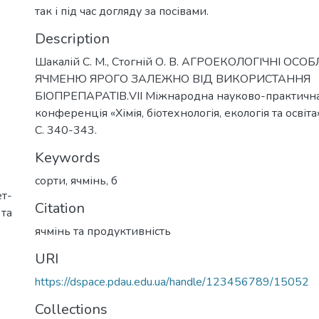
так і під час догляду за посівами.
Description
Шакалій С. М., Стогній О. В. АГРОЕКОЛОГІЧНІ ОСО
ЯЧМЕНЮ ЯРОГО ЗАЛЕЖНО ВІД ВИКОРИСТАННЯ
БІОПРЕПАРАТІВ.VІІ Міжнародна науково-практична
конференція «Хімія, біотехнологія, екологія та освіта
С. 340-343.
Keywords
сорти
,
ячмінь
,
б
ет-
Citation
 та
ячмінь та продуктивність
URI
https://dspace.pdau.edu.ua/handle/123456789/15052
Collections