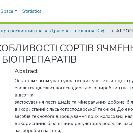
 DSpace
Statistics
дра рослинництва
Друковані видання. Кафедра рослинництва
СОБЛИВОСТІ СОРТІВ ЯЧМЕ
 БІОПРЕПАРАТІВ
Abstract
Останнім часом увага українських учених концентру
екологізації сільськогосподарського виробництва, 
відсотка
застосування пестицидів та мінеральних добрив, б
використанні сільськогосподарської техніки. До ек
засобів технології вирощування ярих колосових на
використання біологічних регуляторів росту, які зас
час обробки насіння,