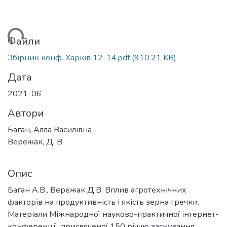
тажиться...
Файли
Збірник конф. Харків 12-14.pdf
(910.21 KB)
Дата
2021-06
Автори
Баган, Алла Василівна
Вережак, Д. В.
Опис
Баган А.В., Вережак Д.В. Вплив агротехнічних
факторів на продуктивність і якість зерна гречки.
Матеріали Міжнародної науково-практичної інтернет-
конференції, присвяченої 150 річчю заснування