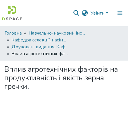
Увійти
Фонди
Головна
Навчально-науковий інститут агротехнологій, селекції та екології
та
Кафедра селекції, насінництва і генетики
зібрання
Друковані видання. Кафедра селекції, насінництва і генетики
Вплив агротехнічних факторів на продуктивність і якість зерна гречки.
Пошук за критеріями
Вплив агротехнічних факторів на
Статистика
продуктивність і якість зерна
гречки.