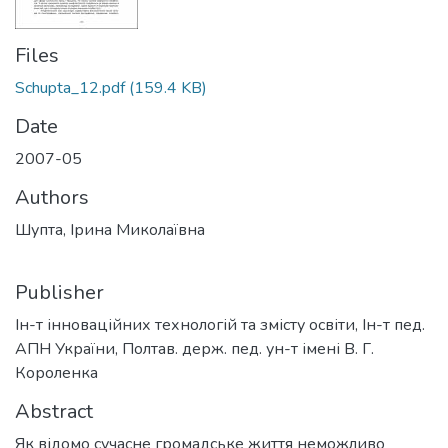
Files
Schupta_12.pdf
(159.4 KB)
Date
2007-05
Authors
Шупта, Ірина Миколаївна
Publisher
Ін-т інноваційних технологій та змісту освіти, Ін-т пед.
АПН України, Полтав. держ. пед. ун-т імені В. Г.
Короленка
Abstract
Як відомо сучасне громадське життя неможливо