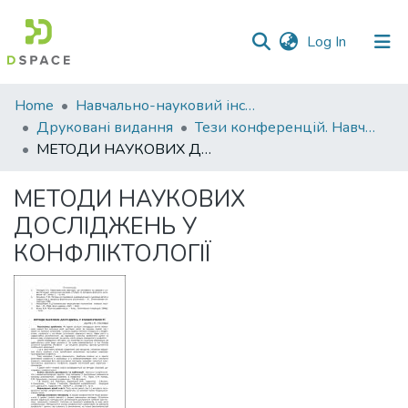
(current)
Log In
Communities
Home
Навчально-науковий інститут економіки, управління, права та інформаційних технологій
&
Друковані видання
Тези конференцій. Навчально-науковий інститут економіки, управління, права та інформаційних технологій
Collections
МЕТОДИ НАУКОВИХ ДОСЛІДЖЕНЬ У КОНФЛІКТОЛОГІЇ
All of DSpace
МЕТОДИ НАУКОВИХ
ДОСЛІДЖЕНЬ У
Statistics
КОНФЛІКТОЛОГІЇ