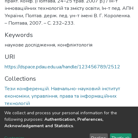
практ. конф. (Полтава, 24–25 трав. 2007 р.) / Ін-т
інноваційних технологій та змісту освіти, Ін-т пед. АПН
України, Полтав. держ. пед. ун-т імені В. Г. Короленка.
– Полтава, 2007. – С. 232–233.
Keywords
наукове дослідження, конфліктологія
URI
https://dspace.pdau.edu.ua/handle/123456789/2512
Collections
Тези конференцій. Навчально-науковий інститут
економіки, управління, права та інформаційних
технологій
We collect and process your personal information for the
Full item page
following purposes:
Authentication, Preferences,
Acknowledgement and Statistics
.
DSpace software
copyright © 2002-2026
LYRASIS