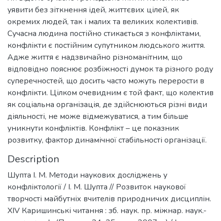
уявити без зіткнення ідей, життєвих цілей, як
окремих людей, так і малих та великих колективів.
Сучасна людина постійно стикається з конфліктами,
конфлікти є постійним супутником людського життя.
Адже життя є надзвичайно різноманітним, що
відповідно пояснює розбіжності думок та різного роду
суперечностей, що досить часто можуть перерости в
конфлікти. Цілком очевидним є той факт, що колектив
як соціальна організація, де здійснюються різні види
діяльності, не може відмежуватися, а тим більше
уникнути конфліктів. Конфлікт – це показник
розвитку, фактор динамічної стабільності організації.
Description
Шупта І. М. Методи наукових досліджень у
конфліктології / І. М. Шупта // Розвиток наукової
творчості майбутніх вчителів природничих дисциплін.
ХIV Каришинські читання : зб. наук. пр. міжнар. наук.-