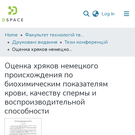
(current)
Log In
Communities
Home
Факультет технологій тваринництва та продовольства
&
Друковані видання
Тези конференцій
Collections
Оценка хряков немецкого происхождения по биохимическим показателям крови, качеству спермы и воспроизводительной способности
All of DSpace
Оценка хряков немецкого
происхождения по
Statistics
биохимическим показателям
крови, качеству спермы и
воспроизводительной
способности