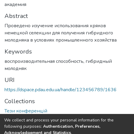
академия
Abstract
Проведено изучение использования хряков
немецкой селекции для получения гибридного
молодняка в условиях промышленного хозяйства
Keywords
воспроизводительная способность
,
гибридный
молодняк
URI
https://dspace.pdau.edu.ua/handle/123456789/1636
Collections
Тези конференцій
We collect and process your personal information for the
Full item page
following purposes:
Authentication, Preferences,
Acknowledgement and Statistics
.