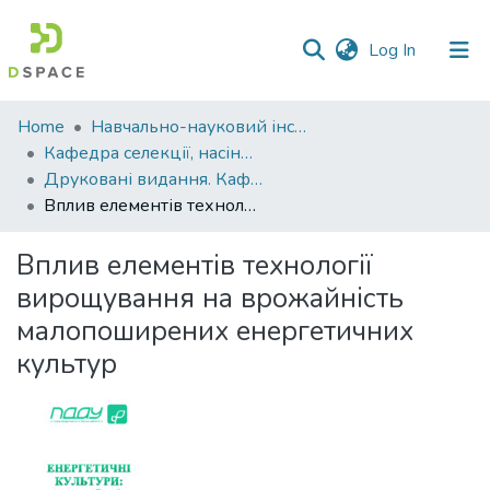
(current)
Log In
Communities
Home
Навчально-науковий інститут агротехнологій, селекції та екології
&
Кафедра селекції, насінництва і генетики
Collections
Друковані видання. Кафедра селекції, насінництва і генетики
Вплив елементів технології вирощування на врожайність малопоширених енергетичних культур
All of DSpace
Вплив елементів технології
Statistics
вирощування на врожайність
малопоширених енергетичних
культур