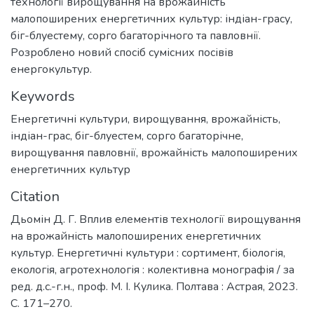
технології вирощування на врожайність
малопоширених енергетичних культур: індіан-грасу,
біг-блуестему, сорго багаторічного та павловнії.
Розроблено новий спосіб сумісних посівів
енергокультур.
Keywords
Енергетичні культури
,
вирощування
,
врожайність
,
індіан-грас
,
біг-блуестем
,
сорго багаторічне
,
вирощування павловнії
,
врожайність малопоширених
енергетичних культур
Citation
Дьомін Д. Г. Вплив елементів технології вирощування
на врожайність малопоширених енергетичних
культур. Енергетичні культури : сортимент, біологія,
екологія, агротехнологія : колективна монографія / за
ред. д.с.-г.н., проф. М. І. Кулика. Полтава : Астрая, 2023.
С. 171–270.