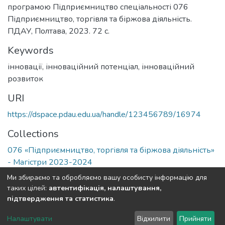
програмою Підприємництво спеціальності 076
Підприємництво, торгівля та біржова діяльність.
ПДАУ, Полтава, 2023. 72 с.
Keywords
інновації
,
інноваційний потенціал
,
інноваційний
розвиток
URI
https://dspace.pdau.edu.ua/handle/123456789/16974
Collections
076 «Підприємництво, торгівля та біржова діяльність»
- Магістри 2023-2024
Ми збираємо та обробляємо вашу особисту інформацію для
Full item page
таких цілей:
автентифікація, налаштування,
підтвердження та статистика
.
DSpace software
copyright © 2002-2026
LYRASIS
Налаштувати
Відхилити
Прийняти