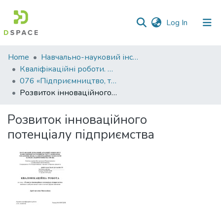
(current)
Log In
Communities
Home
Навчально-науковий інститут економіки, управління, права та інформаційних технологій
&
Кваліфікаційні роботи. ННІ економіки, управління, права та ІТ
Collections
076 «Підприємництво, торгівля та біржова діяльність» - Магістри 2023-2024
Розвиток інноваційного потенціалу підприємства
All of DSpace
Розвиток інноваційного
Statistics
потенціалу підприємства