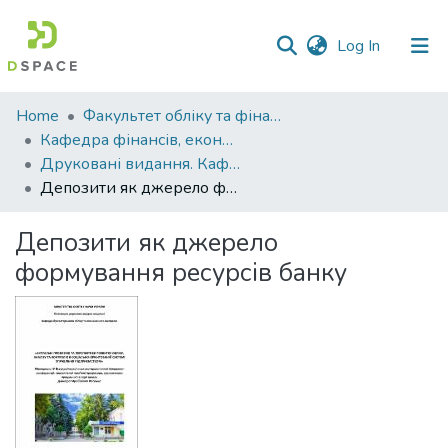
(current)
Log In
Communities
Home
Факультет обліку та фінансів
&
Кафедра фінансів, економічних досліджень і туризму
Collections
Друковані видання. Кафедра фінансів, економічних досліджень і туризму
Депозити як джерело формування ресурсів банку
All of DSpace
Депозити як джерело
Statistics
формування ресурсів банку