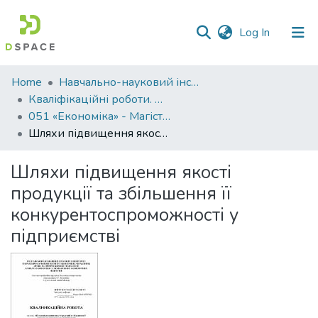
(current)
Log In
Communities
Home
Навчально-науковий інститут економіки, управління, права та інформаційних технологій
&
Кваліфікаційні роботи. ННІ економіки, управління, права та ІТ
Collections
051 «Економіка» - Магістри 2021-2022
Шляхи підвищення якості продукції та збільшення її конкурентоспроможності у підприємстві
All of DSpace
Шляхи підвищення якості
Statistics
продукції та збільшення її
конкурентоспроможності у
підприємстві