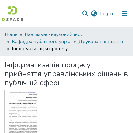
(current)
Log In
Communities
Home
Навчально-науковий інститут економіки, управління, права та інформаційних технологій
&
Кафедра публічного управління та адміністрування
Друковані видання
Collections
Інформатизація процесу прийняття управлінських рішень в публічній сфері
All of DSpace
Інформатизація процесу
прийняття управлінських рішень в
Statistics
публічній сфері